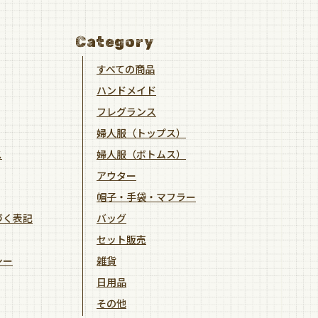
Category
すべての商品
ハンドメイド
フレグランス
婦人服（トップス）
ス
婦人服（ボトムス）
アウター
帽子・手袋・マフラー
づく表記
バッグ
セット販売
シー
雑貨
日用品
その他