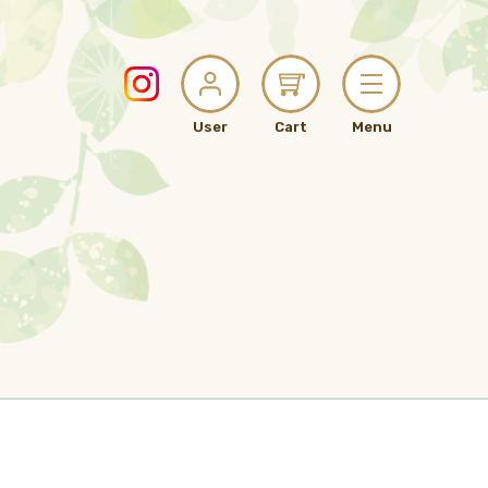
User
Cart
Menu