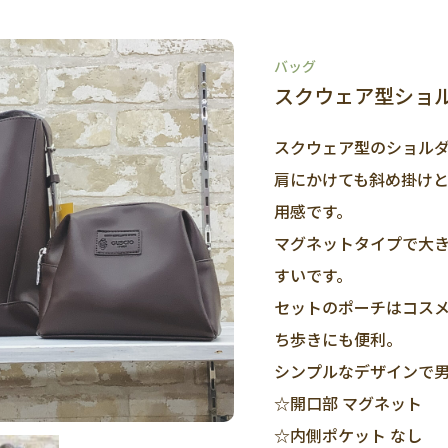
バッグ
スクウェア型ショ
スクウェア型のショル
肩にかけても斜め掛け
用感です。
マグネットタイプで大
すいです。
セットのポーチはコス
ち歩きにも便利。
シンプルなデザインで
☆開口部 マグネット
☆内側ポケット なし