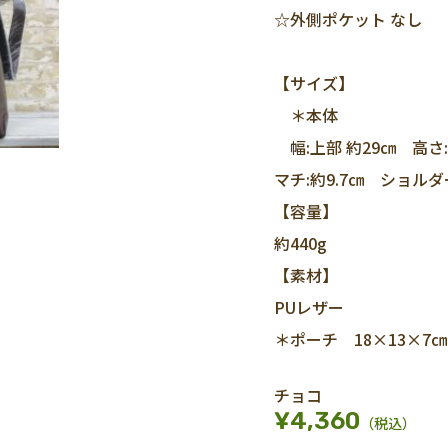
☆外側ポケット なし
【サイズ】
＊本体
幅:上部 約29㎝ 高さ:
マチ:約9.7㎝ ショルダ
【容量】
約440g
【素材】
PUレザー
＊ポーチ 18×13×7㎝ 
チョコ
¥4,360
（税込）